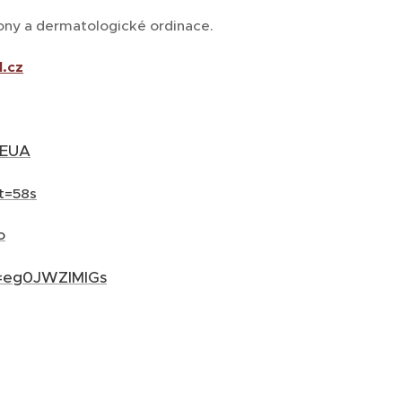
lony a dermatologické ordinace.
.cz
HEUA
t=58s
o
v=eg0JWZlMlGs